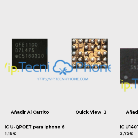
Añadir Al Carrito
Quick View
Añadi
IC U-QPOET para Iphone 6
IC U140
1,16
€
2,75
€