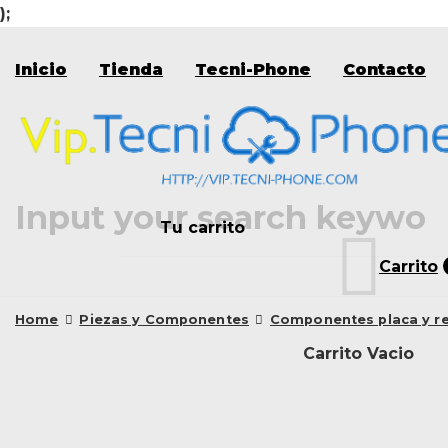
);
Skip
to
Inicio
Tienda
Tecni-Phone
Contacto
content
Tu carrito
Carrito
Home
Piezas y Componentes
Componentes placa y r
Carrito Vacio
Product
navigation