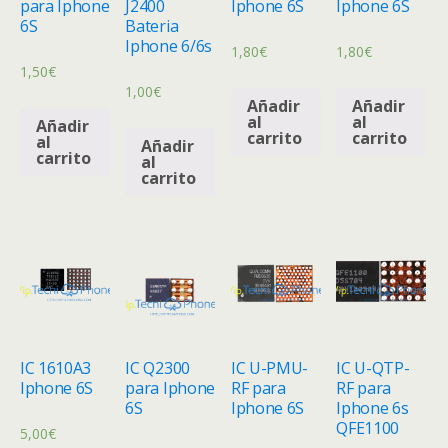
para Iphone
J2400
Iphone 6S
Iphone 6S
6S
Bateria
Iphone 6/6s
1,80
€
1,80
€
1,50
€
1,00
€
Añadir
Añadir
al
al
Añadir
carrito
carrito
al
Añadir
carrito
al
carrito
IC 1610A3
IC Q2300
IC U-PMU-
IC U-QTP-
Iphone 6S
para Iphone
RF para
RF para
6S
Iphone 6S
Iphone 6s
QFE1100
5,00
€