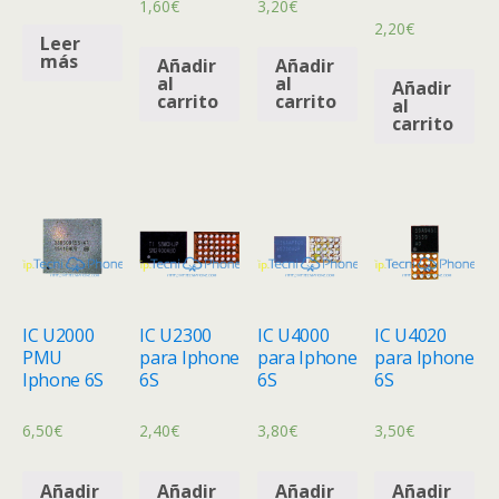
1,60
€
3,20
€
2,20
€
Leer
más
Añadir
Añadir
al
al
Añadir
carrito
carrito
al
carrito
IC U2000
IC U2300
IC U4000
IC U4020
PMU
para Iphone
para Iphone
para Iphone
Iphone 6S
6S
6S
6S
6,50
€
2,40
€
3,80
€
3,50
€
Añadir
Añadir
Añadir
Añadir