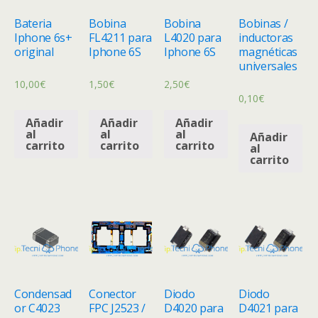
Bateria
Bobina
Bobina
Bobinas /
Iphone 6s+
FL4211 para
L4020 para
inductoras
original
Iphone 6S
Iphone 6S
magnéticas
universales
10,00
€
1,50
€
2,50
€
0,10
€
Añadir
Añadir
Añadir
al
al
al
Añadir
carrito
carrito
carrito
al
carrito
Condensad
Conector
Diodo
Diodo
or C4023
FPC J2523 /
D4020 para
D4021 para