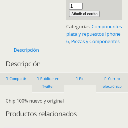
C
a
Añadir al carrito
n
Categorías:
Componentes
t
placa y repuestos Iphone
i
6
,
Piezas y Componentes
d
Descripción
a
d
Descripción
Compartir
Publicar en
Pin
Correo
Twitter
electrónico
Chip 100% nuevo y original
Productos relacionados