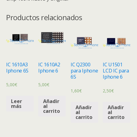
Productos relacionados
IC 1610A3
IC 1610A2
IC Q2300
IC U1501
Iphone 6S
Iphone 6
para Iphone
LCD IC para
6S
Iphone 6
5,00
€
5,00
€
1,60
€
2,50
€
Leer
Añadir
más
al
Añadir
Añadir
carrito
al
al
carrito
carrito