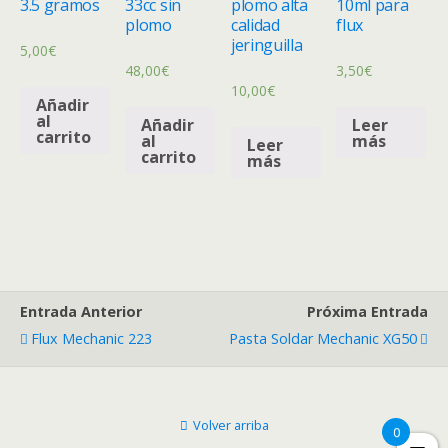
3.5 gramos
33cc sin
plomo alta
10ml para
plomo
calidad
flux
jeringuilla
5,00
€
48,00
€
3,50
€
10,00
€
Añadir
al
Añadir
Leer
carrito
al
más
Leer
carrito
más
Entrada Anterior
Próxima Entrada
Flux Mechanic 223
Pasta Soldar Mechanic XG50
Volver arriba
0